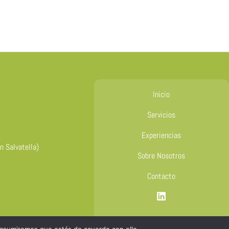
Inicio
Servicios
Experiencias
n Salvatella)
Sobre Nosotros
Contacto
S
í
g
u