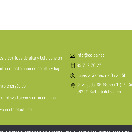
info@doica.net
es eléctricas de alta y baja tensión
93 712 76 27
to de instalaciones de alta y baja
Lunes a viernes de 8h a 15h
Cr Mogoda, 66-68 nau 1 ( P.I. Ca
nto energético
08210 Barberá del valles
es fotovoltaicas y autoconsumo
vehículo eléctrico